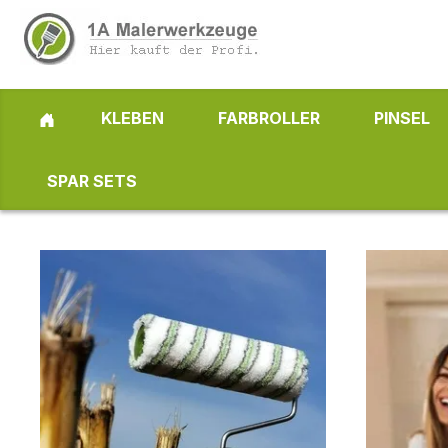
 Hauptinhalt springen
Zur Suche springen
Zur Hauptnavigation springen
KLEBEN
FARBROLLER
PINSEL
SPAR SETS