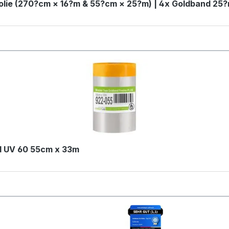
olie (270?cm × 16?m & 55?cm × 25?m) | 4x Goldband 2
d UV 60 55cm x 33m