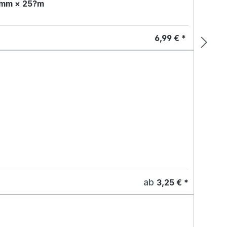
5?mm × 25?m
6,99 € *
ab
3,25 € *