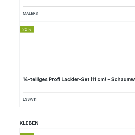
MALERS
20%
14-teiliges Profi Lackier-Set (11 cm) – Schau
LSSW11
Produktgalerie überspringen
KLEBEN