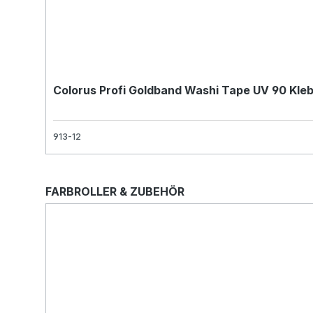
Colorus Profi Goldband Washi Tape UV 90 Kl
913-12
Produktgalerie überspringen
FARBROLLER & ZUBEHÖR