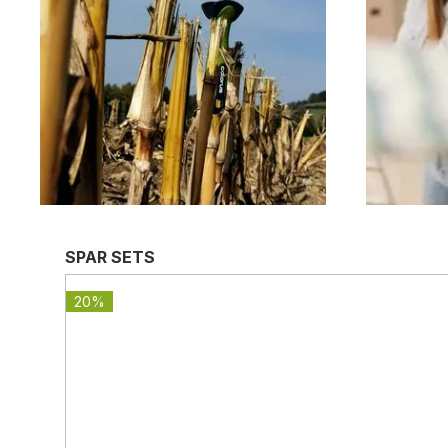
Produktgalerie überspringen
SPAR SETS
20%