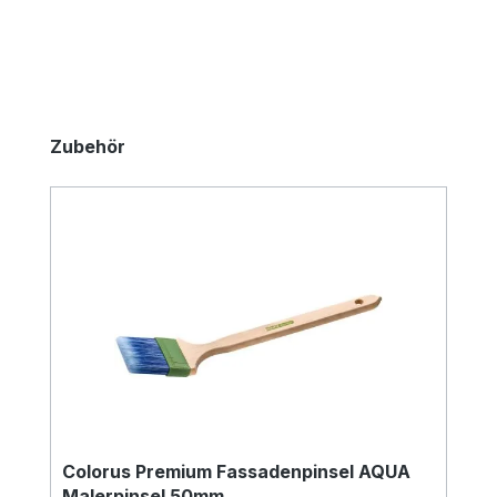
Produktgalerie überspringen
Zubehör
Colorus Premium Fassadenpinsel AQUA
Malerpinsel 50mm