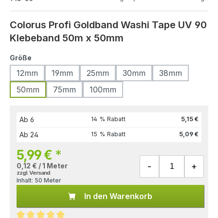
Colorus Profi Goldband Washi Tape UV 90
Klebeband 50m x 50mm
Größe
12mm
19mm
25mm
30mm
38mm
50mm
75mm
100mm
Ab
6
14 % Rabatt
5,15 €
Ab
24
15 % Rabatt
5,09 €
5,99 €
*
0,12 € / 1 Meter
zzgl. Versand
Inhalt:
50 Meter
In den Warenkorb