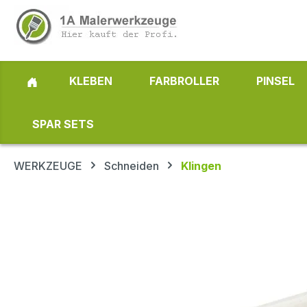
 Hauptinhalt springen
Zur Suche springen
Zur Hauptnavigation springen
KLEBEN
FARBROLLER
PINSEL
SPAR SETS
WERKZEUGE
Schneiden
Klingen
Bildergalerie überspringen