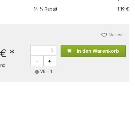
14 % Rabatt
1,19 €
Merken
 €
*
In den Warenkorb
and
VE = 1