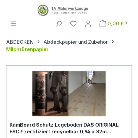
Zum Hauptinhalt springen
0,00 € *
ABDECKEN
Abdeckpapier und Zubehör
Milchtütenpapier
RamBoard Schutz Legeboden DAS ORIGINAL
FSC® zertifiziert recycelbar 0,94 x 32m