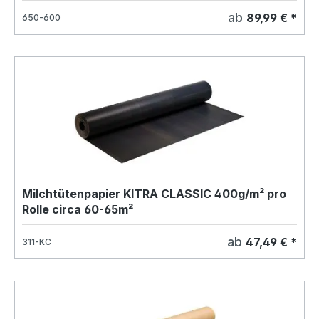
590g/m²
ab
89,99 € *
650-600
Milchtütenpapier KITRA CLASSIC 400g/m² pro
Rolle circa 60-65m²
ab
47,49 € *
311-KC