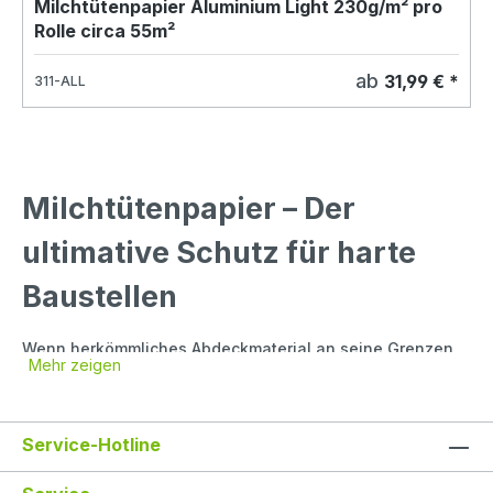
Milchtütenpapier Aluminium Light 230g/m² pro
Rolle circa 55m²
ab
31,99 € *
311-ALL
Milchtütenpapier – Der
ultimative Schutz für harte
Baustellen
Wenn herkömmliches Abdeckmaterial an seine Grenzen
Mehr zeigen
stößt, schlägt die Stunde von
Milchtütenpapier
. Diese
extrem robuste
Abdeckpappe
verdankt ihren Namen dem
Material aus der Getränkekarton-Produktion. Es ist
beidseitig oder einseitig PE-beschichtet, was es nahezu
Service-Hotline
unzerreißbar und hochgradig wasserabweisend macht.
Ob bei umfangreichen Sanierungen, im Gerüstbau oder