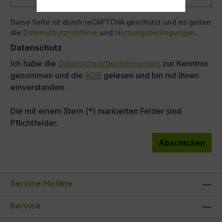
Diese Seite ist durch reCAPTCHA geschützt und es gelten
die
Datenschutzrichtlinie
und
Nutzungsbedingungen
.
Datenschutz
Ich habe die
Datenschutzbestimmungen
zur Kenntnis
genommen und die
AGB
gelesen und bin mit ihnen
einverstanden.
Die mit einem Stern (*) markierten Felder sind
Pflichtfelder.
Abschicken
Service-Hotline
Service