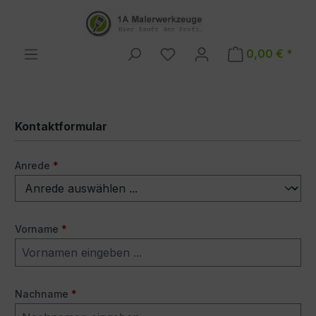
Zum Hauptinhalt springen
0,00 € *
Kontaktformular
Anrede
*
Vorname
*
Nachname
*