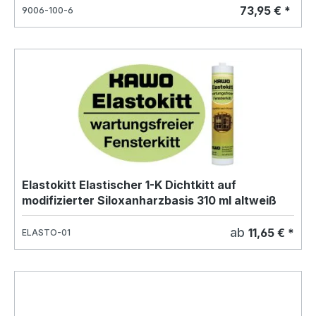
Dampfsperre mit Klebeband für Dampfsperre
73,95 € *
9006-100-6
und Dampfsperre Kleber Dachfolie
Elastokitt Elastischer 1-K Dichtkitt auf
modifizierter Siloxanharzbasis 310 ml altweiß
ab
11,65 € *
ELASTO-01