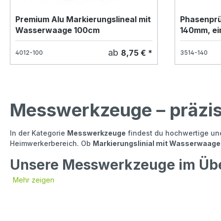
Premium Alu Markierungslineal mit
Phasenprü
Wasserwaage 100cm
140mm, ei
ab
8,75 € *
4012-100
3514-140
Messwerkzeuge – präzise
In der Kategorie
Messwerkzeuge
findest du hochwertige und
Heimwerkerbereich. Ob
Markierungslinial mit Wasserwaage
Unsere Messwerkzeuge im Übe
Mehr zeigen
Markierungslinial mit Wasserwaage
– ideal zum gleich
Phasenprüfer
– zum schnellen Erkennen von Spannung in
Vorteile unserer Messwerkze