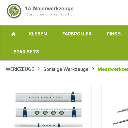
 Hauptinhalt springen
Zur Suche springen
Zur Hauptnavigation springen
KLEBEN
FARBROLLER
PINSEL
SPAR SETS
WERKZEUGE
Sonstige Werkzeuge
Messwerkze