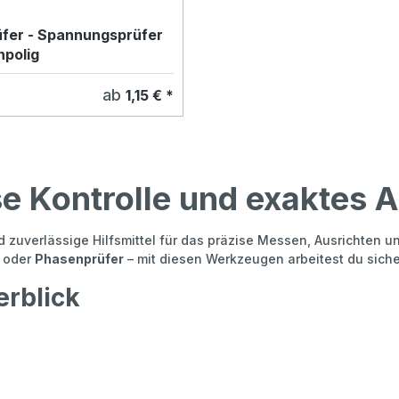
fer - Spannungsprüfer
npolig
ab
1,15 € *
 Kontrolle und exaktes A
 zuverlässige Hilfsmittel für das präzise Messen, Ausrichten un
oder
Phasenprüfer
– mit diesen Werkzeugen arbeitest du siche
rblick
zeitigen Ausrichten, Anzeichnen und Prüfen von Ebenheit oder G
 elektrischen Leitungen, ein unverzichtbares Werkzeug bei Ele
uge