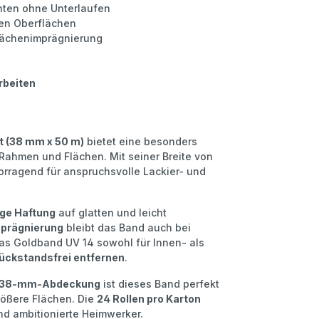
nten ohne Unterlaufen
rten Oberflächen
lächenimprägnierung
rbeiten
t (38 mm x 50 m)
bietet eine besonders
 Rahmen und Flächen. Mit seiner Breite von
orragend für anspruchsvolle Lackier- und
ige Haftung
auf glatten und leicht
prägnierung
bleibt das Band auch bei
as Goldband UV 14 sowohl für Innen- als
ückstandsfrei entfernen
.
38-mm-Abdeckung
ist dieses Band perfekt
rößere Flächen. Die
24 Rollen pro Karton
und ambitionierte Heimwerker.