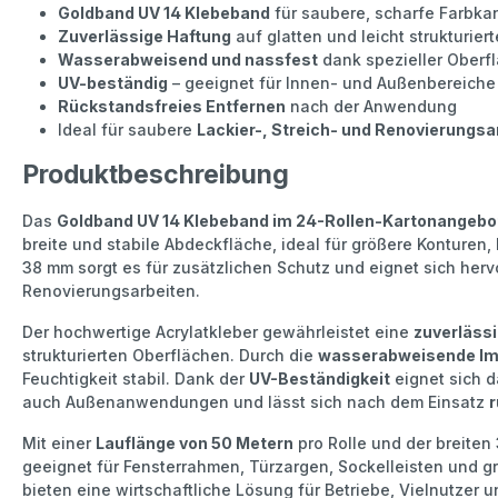
Goldband UV 14 Klebeband
für saubere, scharfe Farbka
Zuverlässige Haftung
auf glatten und leicht strukturie
Wasserabweisend und nassfest
dank spezieller Oberf
UV-beständig
– geeignet für Innen- und Außenbereiche
Rückstandsfreies Entfernen
nach der Anwendung
Ideal für saubere
Lackier-, Streich- und Renovierungsa
Produktbeschreibung
Das
Goldband UV 14 Klebeband im 24-Rollen-Kartonangebo
breite und stabile Abdeckfläche, ideal für größere Konturen,
38 mm sorgt es für zusätzlichen Schutz und eignet sich herv
Renovierungsarbeiten.
Der hochwertige Acrylatkleber gewährleistet eine
zuverläss
strukturierten Oberflächen. Durch die
wasserabweisende Im
Feuchtigkeit stabil. Dank der
UV-Beständigkeit
eignet sich d
auch Außenanwendungen und lässt sich nach dem Einsatz
r
Mit einer
Lauflänge von 50 Metern
pro Rolle und der breiten
geeignet für Fensterrahmen, Türzargen, Sockelleisten und g
bieten eine wirtschaftliche Lösung für Betriebe, Vielnutzer 