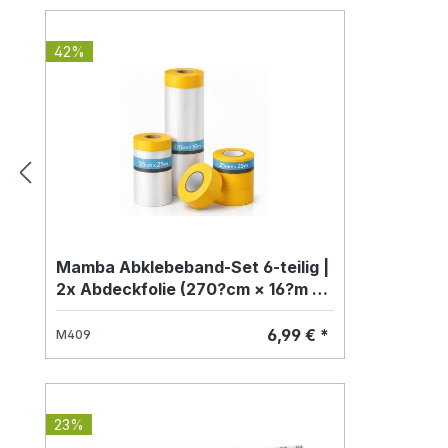
42%
Mamba Abklebeband-Set 6-teilig |
2x Abdeckfolie (270?cm × 16?m &
55?cm × 25?m) | 4x Goldband 25?
mm × 25?m
6,99 € *
M409
23%