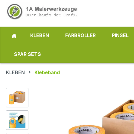
 Hauptinhalt springen
Zur Suche springen
Zur Hauptnavigation springen
KLEBEN
FARBROLLER
PINSEL
SPAR SETS
KLEBEN
Klebeband
Bildergalerie überspringen