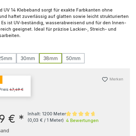
 UV 14 Klebeband sorgt für exakte Farbkanten ohne
nd haftet zuverlässig auf glatten sowie leicht strukturierten
 Es ist UV-beständig, wasserabweisend und für den Innen-
eich geeignet. Ideal für präzise Lackier-, Streich- und
arbeiten.
25mm
30mm
38mm
50mm
Merken
 Preis
47,49 €
Inhalt:
1200 Meter
9 €
*
(0,03 € / 1 Meter)
4 Bewertungen
sand