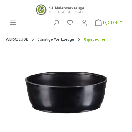
Zum Hauptinhalt springen
0,00 € *
WERKZEUGE
Sonstige Werkzeuge
Gipsbecher
Bildergalerie überspringen