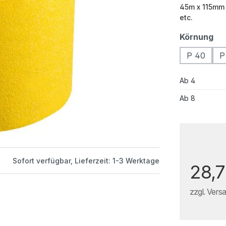
45m x 115mm -
etc.
Körnung
P 40
P
Ab
4
Ab
8
Sofort verfügbar, Lieferzeit: 1-3 Werktage
28,7
zzgl. Vers