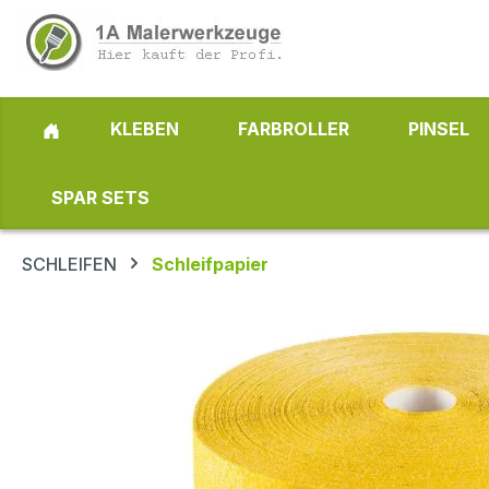
 Hauptinhalt springen
Zur Suche springen
Zur Hauptnavigation springen
KLEBEN
FARBROLLER
PINSEL
SPAR SETS
SCHLEIFEN
Schleifpapier
Bildergalerie überspringen