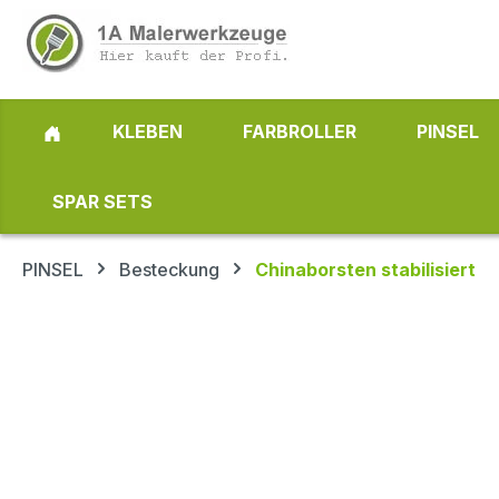
 Hauptinhalt springen
Zur Suche springen
Zur Hauptnavigation springen
KLEBEN
FARBROLLER
PINSEL
SPAR SETS
PINSEL
Besteckung
Chinaborsten stabilisiert
Bildergalerie überspringen