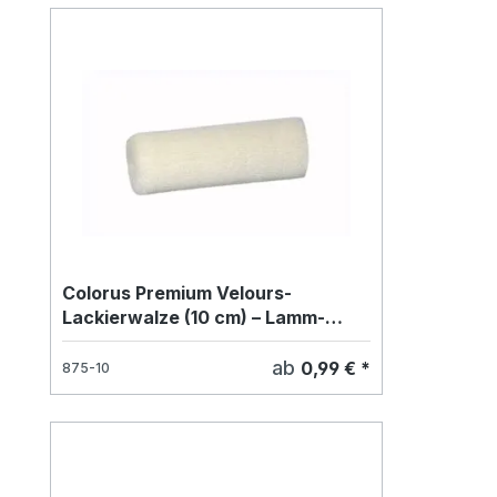
Colorus Premium Velours-
Lackierwalze (10 cm) – Lamm-
Schurwolle für lösemittelhaltige
Lacke (4 mm Flor)
ab
0,99 € *
875-10