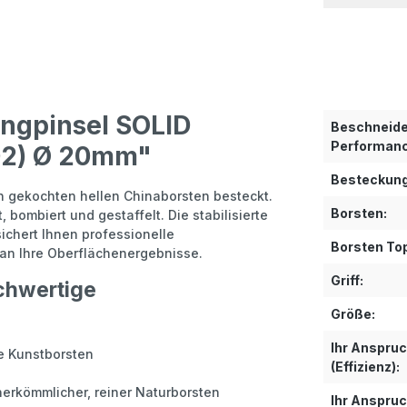
ingpinsel SOLID
Beschneid
Performanc
02) Ø 20mm"
Besteckung
ch gekochten hellen Chinaborsten besteckt.
Borsten:
 bombiert und gestaffelt. Die stabilisierte
ichert Ihnen professionelle
Borsten To
h an Ihre Oberflächenergebnisse.
Griff:
ochwertige
Größe:
Ihr Anspru
de Kunstborsten
(Effizienz):
herkömmlicher, reiner Naturborsten
Ihr Anspru