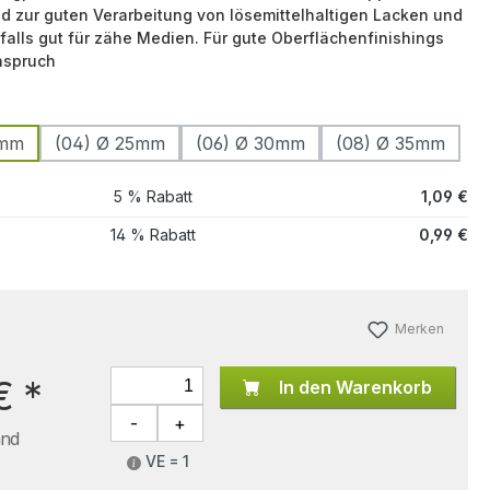
 zur guten Verarbeitung von lösemittelhaltigen Lacken und
falls gut für zähe Medien. Für gute Oberflächenfinishings
nspruch
0mm
(04) Ø 25mm
(06) Ø 30mm
(08) Ø 35mm
5 % Rabatt
1,09 €
14 % Rabatt
0,99 €
Merken
€
*
In den Warenkorb
and
VE = 1