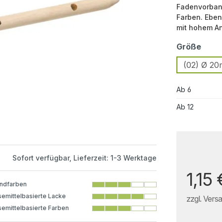
Fadenvorband
Farben. Eben
mit hohem A
Größe
(02) Ø 2
Ab
6
Ab
12
Sofort verfügbar, Lieferzeit: 1-3 Werktage
1,15 
ndfarben
emittelbasierte Lacke
zzgl. Vers
emittelbasierte Farben