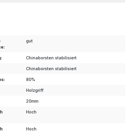
e
gut
e:
:
Chinaborsten stabilisiert
Chinaborsten stabilisiert
ps:
80%
Holzgriff
20mm
ch
Hoch
ch
Hoch