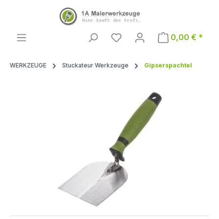
Zum Hauptinhalt springen
0,00 € *
WERKZEUGE
Stuckateur Werkzeuge
Gipserspachtel
Bildergalerie überspringen