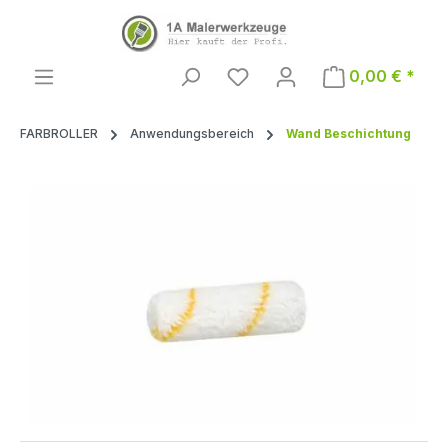
Zum Hauptinhalt springen
0,00 € *
FARBROLLER
Anwendungsbereich
Wand Beschichtung
Bildergalerie überspringen