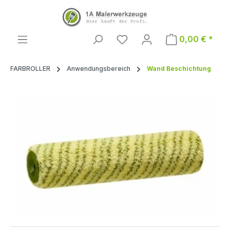
Zum Hauptinhalt springen
0,00 € *
FARBROLLER
Anwendungsbereich
Wand Beschichtung
Bildergalerie überspringen