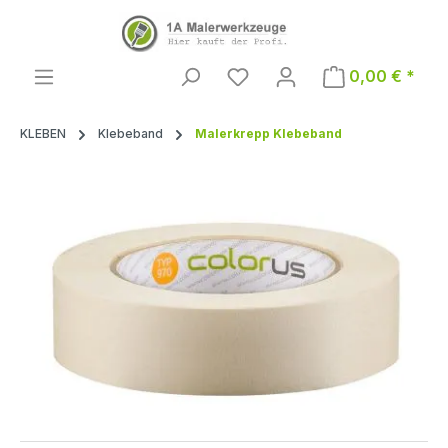
Zum Hauptinhalt springen
0,00 € *
KLEBEN
Klebeband
Malerkrepp Klebeband
Bildergalerie überspringen