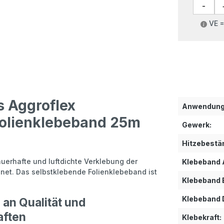
VE =
s Aggroflex
Anwendung
Folienklebeband 25m
Gewerk:
Hitzebestän
uerhafte und luftdichte Verklebung der
Klebeband 
t. Das selbstklebende Folienklebeband ist
Klebeband B
Klebeband 
 an Qualität und
aften
Klebekraft: