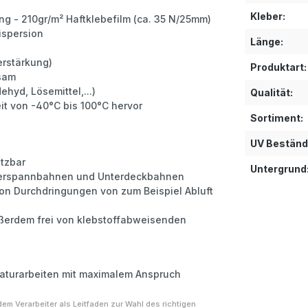
Kleber:
ng - 210gr/m² Haftklebefilm (ca. 35 N/25mm)
ispersion
Länge:
erstärkung)
Produktart:
gsam
ehyd, Lösemittel,...)
Qualität:
t von -40°C bis 100°C hervor
Sortiment:
UV Beständi
tzbar
Untergrund
nterspannbahnen und Unterdeckbahnen
on Durchdringungen von zum Beispiel Abluft
außerdem frei von klebstoffabweisenden
aturarbeiten mit maximalem Anspruch
m Verarbeiter als Leitfaden zur Wahl des richtigen