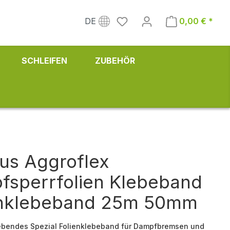
DE
0,00 € *
SCHLEIFEN
ZUBEHÖR
us Aggroflex
fsperrfolien Klebeband
enklebeband 25m 50mm
ebendes Spezial Folienklebeband für Dampfbremsen und