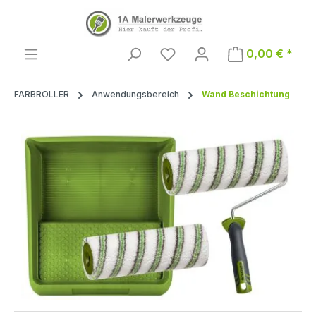
Zum Hauptinhalt springen
0,00 € *
FARBROLLER
Anwendungsbereich
Wand Beschichtung
Bildergalerie überspringen